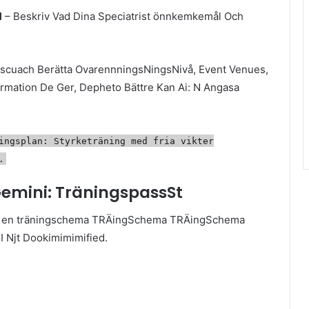
l
– Beskriv Vad Dina Speciatrist önnkemkemål Och
gscuach Berätta OvarennningsNingsNivå, Event Venues,
ormation De Ger, Depheto Bättre Kan Ai: N Angasa
ngsplan: Styrketräning med fria vikter
.
Gemini: TräningspassSt
eed en träningschema TRÄingSchema TRÄingSchema
 Kan Spara I Njt Dookimimimified.