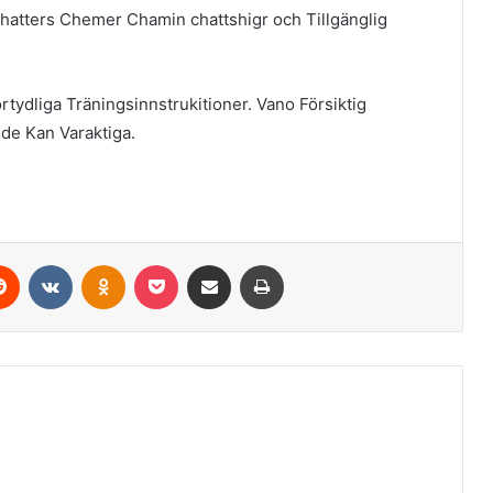
tters Chemer Chamin chattshigr och Tillgänglig
tydliga Träningsinnstrukitioner. Vano Försiktig
de Kan Varaktiga.
erest
Reddit
VKontakte
Odnoklassniki
Pocket
Share via Email
Print