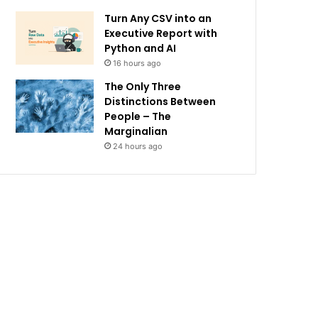
Turn Any CSV into an
Executive Report with
Python and AI
16 hours ago
The Only Three
Distinctions Between
People – The
Marginalian
24 hours ago