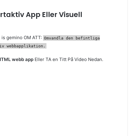
taktiv App Eller Visuell
n is gemino OM ATT:
Omvandla den befintliga
iv webbapplikation.
 HTML webb app
Eller TA en Titt På Video Nedan.