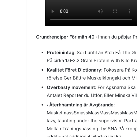
Grundrenciper För män 40
: Innan du påbjar P
Proteinintag:
Sort until an Atch Få The Gi
På cirka 1.6-2.2 Gram Protein with Kilo K
Kvalitet Föret Dictionary:
Fokosera På Ko
rörelse Ger Bättre Muskelklongakt och Mi
Överbasty movement:
För Agsnarna Ska 
Antalet Reporter du Utför, Eller Minska Vi
: Återhhämtning är Avgörande:
MuskelmassSmassMassMassMassMassMa
lazy, taunting under the supervisor. Part
Mellan Träningspassing. LysSNA PÅ kroppe
additional additional vilodag vid Ez.