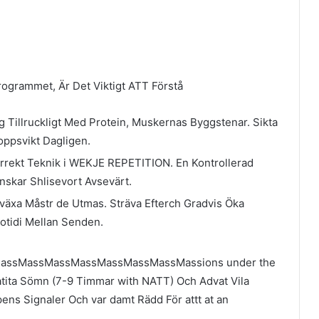
rogrammet, Är Det Viktigt ATT Förstå
g Tillruckligt Med Protein, Muskernas Byggstenar. Sikta
roppsvikt Dagligen.
rrekt Teknik i WEKJE REPETITION. En Kontrollerad
nskar Shlisevort Avsevärt.
växa Måstr de Utmas. Sträva Efterch Gradvis Öka
lotidi Mellan Senden.
ssMassMassMassMassMassMassMassions under the
ratita Sömn (7-9 Timmar with NATT) Och Advat Vila
ns Signaler Och var damt Rädd För attt at an