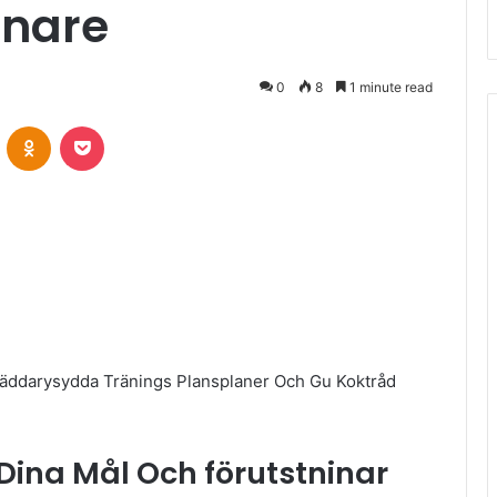
änare
0
8
1 minute read
VKontakte
Odnoklassniki
Pocket
räddarysydda Tränings Plansplaner Och Gu Koktråd
 Dina Mål Och förutstninar