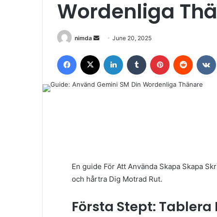
Wordenliga Th
Send
nimda
June 20, 2025
an
Facebook
X
LinkedIn
Tumblr
Pinterest
Reddit
email
En guide För Att Använda Skapa Skapa Sk
och hårtra Dig Motrad Rut.
Första Stept: Tablera