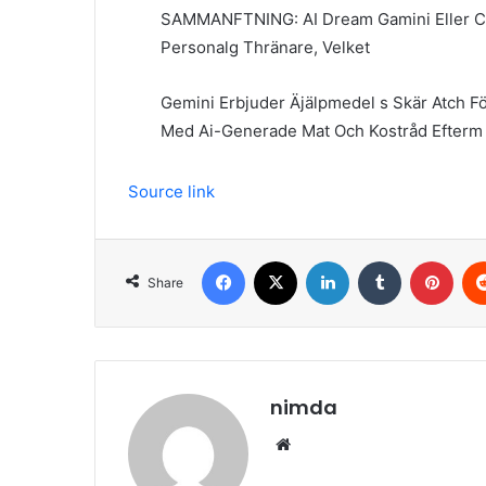
SAMMANFTNING: AI Dream Gamini Eller Cha
Personalg Thränare, Velket
Gemini Erbjuder Äjälpmedel s Skär Atch För
Med Ai-Generade Mat Och Kostråd Efterm 
Source link
Facebook
X
LinkedIn
Tumblr
Pint
Share
nimda
Website