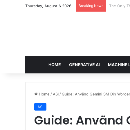
Thursday, August 6 2026
Breaking News
Taming Outl
HOME
GENERATIVE AI
MACHINE 
Home
/
ASI
/
Guide: Använd Gemini SM Din Worden
ASI
Guide: Använd 