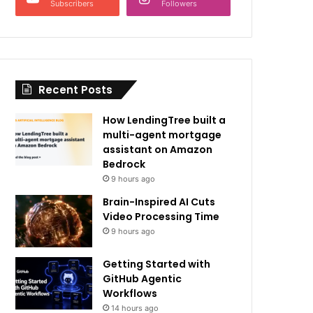
Subscribers
Followers
Recent Posts
How LendingTree built a
multi-agent mortgage
assistant on Amazon
Bedrock
9 hours ago
Brain-Inspired AI Cuts
Video Processing Time
9 hours ago
Getting Started with
GitHub Agentic
Workflows
14 hours ago