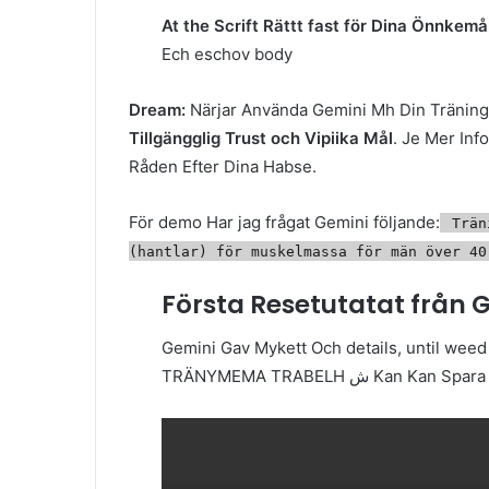
At the Scrift Rättt fast för Dina Önnkemå
Ech eschov body
Dream:
Närjar Använda Gemini Mh Din Tränin
Tillgängglig Trust och Vipiika Mål
. Je Mer Inf
Råden Efter Dina Habse.
För demo Har jag frågat Gemini följande:
Träni
(hantlar) för muskelmassa för män över 40
Första Resetutatat från 
Gemini Gav Mykett Och details, until w
TRÄNYMEMA TRABELH ش Kan