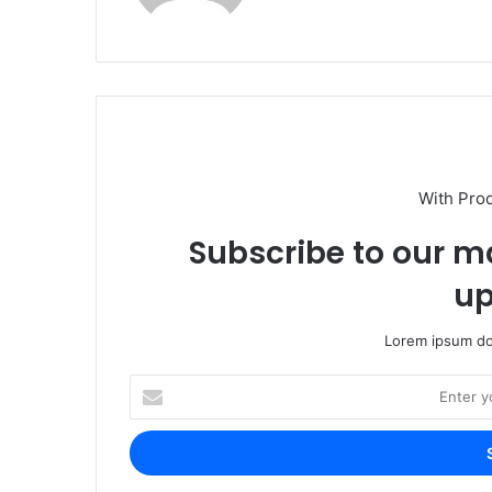
With Pro
Subscribe to our ma
up
Lorem ipsum dol
Enter
your
Email
address