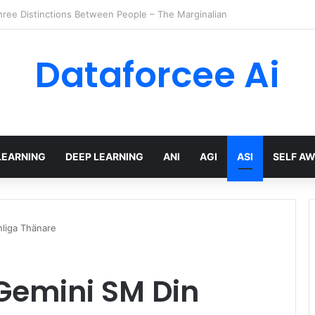
ier Tokens in Diffusion Transformers
Dataforcee Ai
LEARNING
DEEP LEARNING
ANI
AGI
ASI
SELF A
liga Thänare
Gemini SM Din