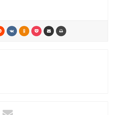
erest
Reddit
VKontakte
Odnoklassniki
Pocket
Share via Email
Print