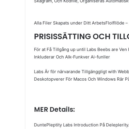
Skagram, Och Kodfile, Organiseras Automatiskt
Alla Filer Skapats under Ditt ArbetsFlolfllöde 
PRISISSÄTTING OCH TIL
För at Få Tillgång up until Labs Beebs are Ve
Inkluderar Och Alk-Funkver Ai-funller
Labs Är för närvarande Tillgänggligt with We
Deskotopverer För Macos Och Windows Rär P
MER Details:
DuntePleptity Labs Introduction På Deleplerity