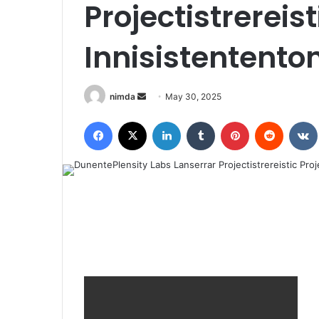
Projectistrereist
Innisistententon
Send
nimda
May 30, 2025
an
Facebook
X
LinkedIn
Tumblr
Pinterest
Reddit
email