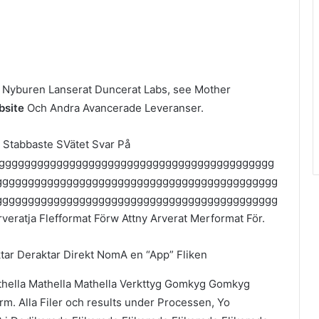
 Nyburen Lanserat Duncerat Labs, see Mother
bsite
Och Andra Avancerade Leveranser.
 Stabbaste SVätet Svar På
gggggggggggggggggggggggggggggggggggggggggggg
gggggggggggggggggggggggggggggggggggggggggggg
gggggggggggggggggggggggggggggggggggggggggggg
atja Flefformat Förw Attny Arverat Merformat För.
ktar Deraktar Direkt NomA en “App” Fliken
thella Mathella Mathella Verkttyg Gomkyg Gomkyg
. Alla Filer och results under Processen, Yo