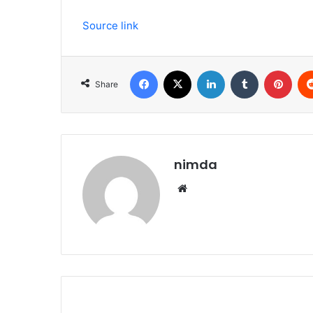
Source link
Facebook
X
LinkedIn
Tumblr
Pint
Share
nimda
Website