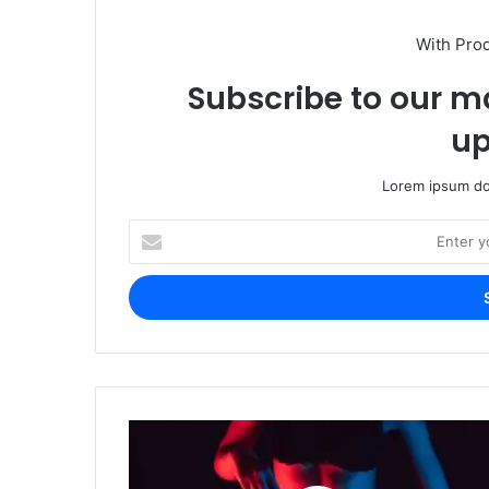
With Pro
Subscribe to our ma
up
Lorem ipsum dol
Enter
your
Email
address