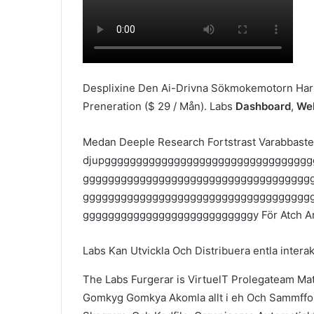
Desplixine Den Ai-Drivna Sökmokemotorn Har
Preneration ($ 29 / Mån). Labs
Dashboard
,
We
Medan Deeple Research Fortstrast Varabbaste
djupgggggggggggggggggggggggggggggggg
gggggggggggggggggggggggggggggggggggg
gggggggggggggggggggggggggggggggggggg
gggggggggggggggggggggggggggy För Atch Arver
Labs Kan Utvickla Och Distribuera entla intera
The Labs Furgerar is VirtuelT Prolegateam Ma
Gomkyg Gomkya Akomla allt i eh Och Sammfform