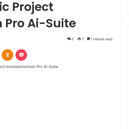
ic Project
 Pro Ai-Suite
0
7
1 minute read
VKontakte
Odnoklassniki
Pocket