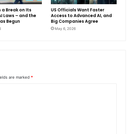
 a Break on Its
US Officials Want Faster
I Laws – and the
Access to Advanced AI, and
Has Begun
Big Companies Agree
6
May 6, 2026
ields are marked
*