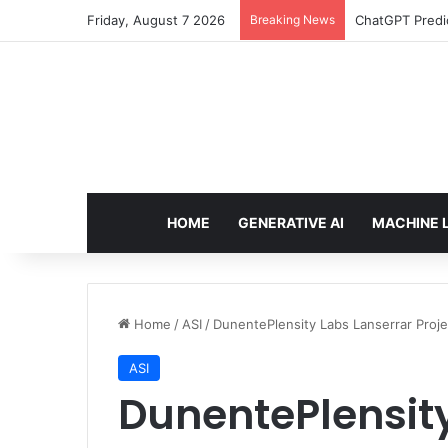
Friday, August 7 2026
Breaking News
ChatGPT Predic
HOME
GENERATIVE AI
MACHINE 
Home
/
ASI
/
DunentePlensity Labs Lanserrar Projec
ASI
DunentePlensity