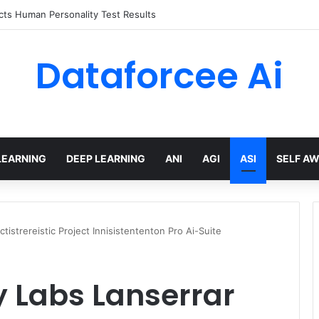
ts Human Personality Test Results
Dataforcee Ai
LEARNING
DEEP LEARNING
ANI
AGI
ASI
SELF A
tistrereistic Project Innisistententon Pro Ai-Suite
 Labs Lanserrar