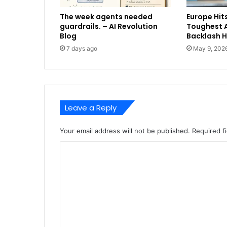
The week agents needed
Europe Hits
guardrails. – AI Revolution
Toughest A
Blog
Backlash 
7 days ago
May 9, 202
Leave a Reply
Your email address will not be published.
Required f
C
o
m
m
e
n