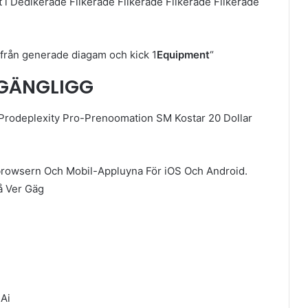
 i Dedikerade Flikerade Flikerade Flikerade Flikerade
– från generade diagam och kick 1
Equipment
“
LGÄNGLIGG
n Prodeplexity Pro-Prenoomation SM Kostar 20 Dollar
bbrowsern Och Mobil-Appluyna För iOS Och Android.
å Ver Gäg
.Ai