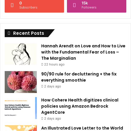
0
15k
a
Subscribers
Followers
t
i
Recent Posts
v
e
Hannah Arendt on Love and How to Live
:
with the Fundamental Fear of Loss –
The Marginalian
22 hours ago
90/90 rule for decluttering + the fix
everything smoothie
2 days ago
How Cohere Health digitizes clinical
policies using Amazon Bedrock
AgentCore
2 days ago
An Illustrated Love Letter to the World