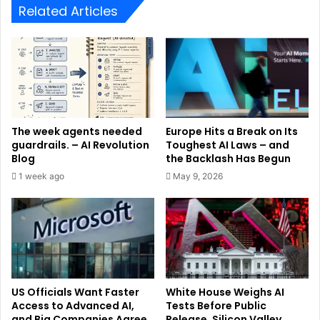
Related Articles
The week agents needed
Europe Hits a Break on Its
guardrails. – AI Revolution
Toughest AI Laws – and
Blog
the Backlash Has Begun
1 week ago
May 9, 2026
US Officials Want Faster
White House Weighs AI
Access to Advanced AI,
Tests Before Public
and Big Companies Agree
Release, Silicon Valley