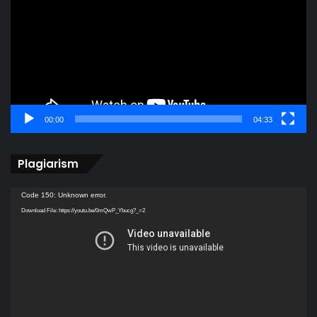
00:00
04:33
Plagiarism
Video
Code 150: Unknown error.
Player
Download File: https://youtu.be/0mQwP_Ybucg?_=2