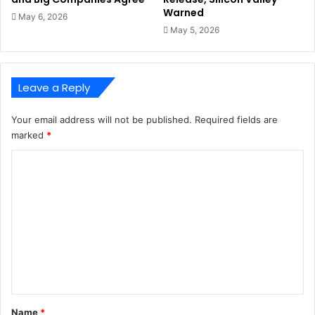
Warned
May 6, 2026
May 5, 2026
Leave a Reply
Your email address will not be published.
Required fields are
marked
*
C
o
m
m
e
n
t
*
Name
*