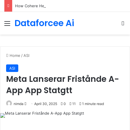
How Cohere Health digitizes clinical policies using Amazon Bedrock AgentCore
Dataforcee Ai
Menu
Se
Home
/
ASI
ASI
Meta Lanserar Fristånde A-
App App Statgtt
Send
nimda
April 30, 2025
0
11
1 minute read
an
email