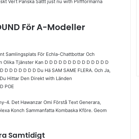
kt Vert Panska Sättt just nu with Pliffformarna
OUND För A-Modeller
nt Samlingsplats För Echla-Chattbottar Och
n Olika Tjänster Kan D D D D D D D D D D D D D D
D D D D D D D D D Du Hä SAM SAME FLERA. Och Ja,
 Du Hittar Den Direkt with Länden
ED POE
hy-4. Det Hawanzar Omi Förstå Text Generara,
onplexa Konch Sammanfatta Kombaska Kföre. Geom
ra Samtidigt