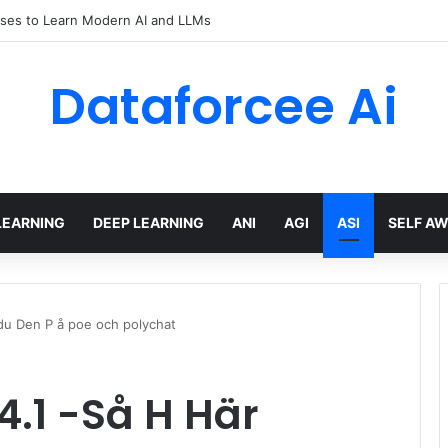
ses to Learn Modern AI and LLMs
Dataforcee Ai
LEARNING
DEEP LEARNING
ANI
AGI
ASI
SELF A
du Den P å poe och polychat
.1 -Så H Här