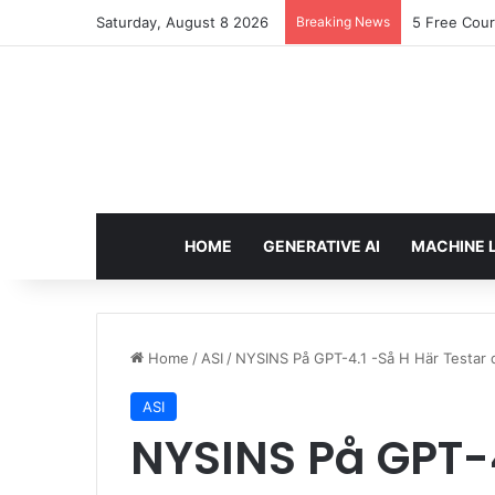
Saturday, August 8 2026
Breaking News
5 Free Cour
HOME
GENERATIVE AI
MACHINE 
Home
/
ASI
/
NYSINS På GPT-4.1 -Så H Här Testar 
ASI
NYSINS På GPT-4