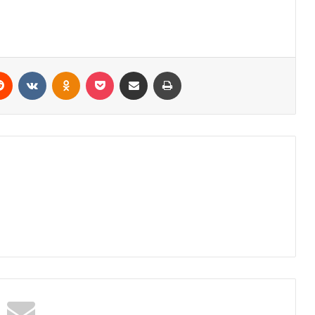
erest
Reddit
VKontakte
Odnoklassniki
Pocket
Share via Email
Print