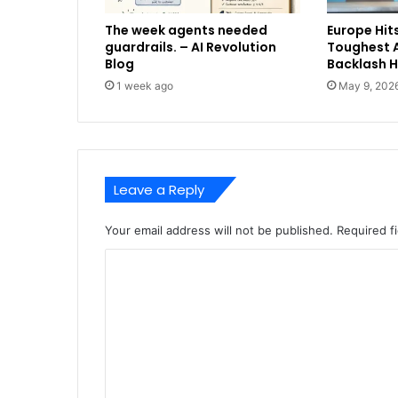
The week agents needed
Europe Hits
guardrails. – AI Revolution
Toughest A
Blog
Backlash 
1 week ago
May 9, 202
Leave a Reply
Your email address will not be published.
Required f
C
o
m
m
e
n