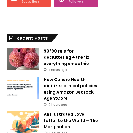
Subscribers
Followers
Recent Posts
90/90 rule for
decluttering + the fix
everything smoothie
11 hours ago
How Cohere Health
digitizes clinical policies
using Amazon Bedrock
AgentCore
17 hours ago
An Illustrated Love
Letter to the World – The
Marginalian