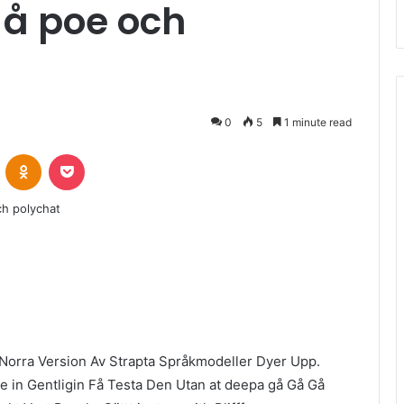
 å poe och
0
5
1 minute read
VKontakte
Odnoklassniki
Pocket
r Norra Version Av Strapta Språkmodeller Dyer Upp.
e in Gentligin Få Testa Den Utan at deepa gå Gå Gå