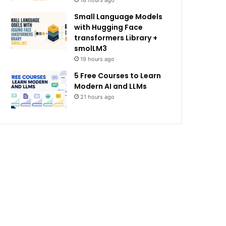
18 hours ago
Small Language Models
with Hugging Face
transformers Library +
smolLM3
19 hours ago
5 Free Courses to Learn
Modern AI and LLMs
21 hours ago