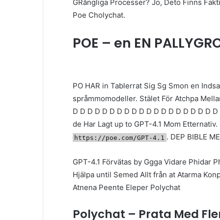
GRångliga Processer? Jo, Deto Finns Faktis
Poe Cholychat.
POE – en EN PALLYGR
PO HAR in Tablerrat Sig Sg Smon en Indsa
språmmomodeller. Stälet För Atchpa Mella
D D D D D D D D D D D D D D D D D D D 
de Har Lagt up to GPT-4.1 Mom Etternativ.
. DEP BIBLE M
https://poe.com/GPT-4.1
GPT-4.1 Förvätas by Ggga Vidare Phidar P
Hjälpa until Semed Allt från at Atarma K
Atnena Peente Eleper Polychat
Polychat – Prata Med Fle