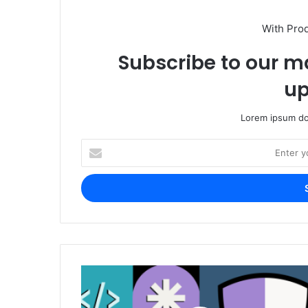
With Pro
Subscribe to our ma
up
Lorem ipsum dol
Enter
your
Email
address