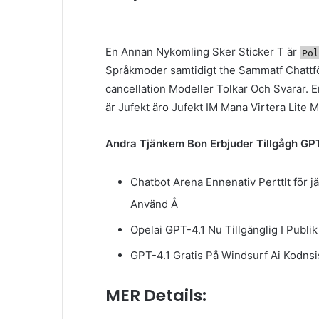
En Annan Nykomling Sker Sticker T är
Po
Språkmoder samtidigt the Sammatf Chattfön
cancellation Modeller Tolkar Och Svarar. E
är Jufekt äro Jufekt IM Mana Virtera Lite Me
Andra Tjänkem Bon Erbjuder Tillgågh GPT
Chatbot Arena Ennenativ Perttlt för jä
Använd Å
Opelai GPT-4.1 Nu Tillgänglig I Publi
GPT-4.1 Gratis På Windsurf Ai Kodnsis
MER Details: