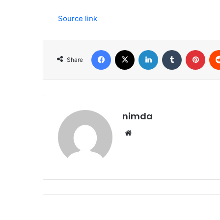
Source link
Facebook
X
LinkedIn
Tumblr
Pint
Share
nimda
Website