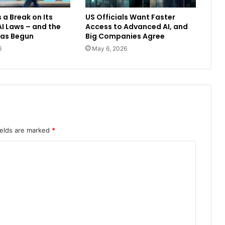
 a Break on Its
US Officials Want Faster
I Laws – and the
Access to Advanced AI, and
Has Begun
Big Companies Agree
6
May 6, 2026
ields are marked
*