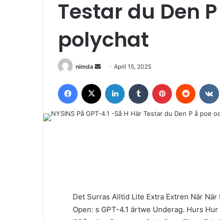
Testar du Den P
polychat
Send
nimda
April 15, 2025
an
Facebook
X
LinkedIn
Tumblr
Pinterest
Reddit
email
Det Surras Alltid Lite Extra Extren När Nä
Open: s GPT-4.1 ärtwe Underag. Hurs Hur 