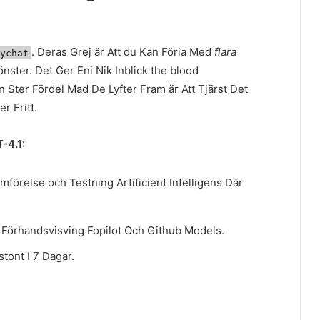
. Deras Grej är Att du Kan Föria Med
flara
lychat
ster. Det Ger Eni Nik Inblick the blood
n Ster Fördel Mad De Lyfter Fram är Att Tjärst Det
r Fritt.
-4.1:
mförelse och Testning Artificient Intelligens Där
k Förhandsvisving Fopilot Och Github Models.
tont I 7 Dagar.