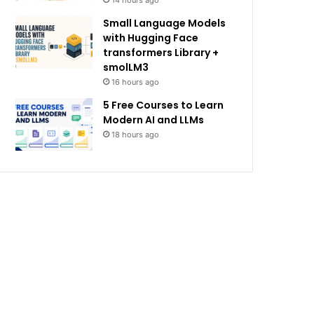
14 hours ago
Small Language Models
with Hugging Face
transformers Library +
smolLM3
16 hours ago
5 Free Courses to Learn
Modern AI and LLMs
18 hours ago