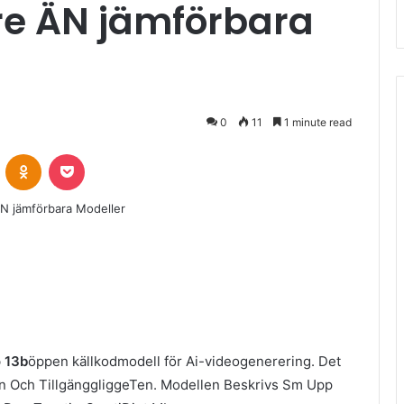
e ÄN jämförbara
0
11
1 minute read
VKontakte
Odnoklassniki
Pocket
 13b
öppen källkodmodell för Ai-videogenerering. Det
an Och TillgänggliggeTen. Modellen Beskrivs Sm Upp