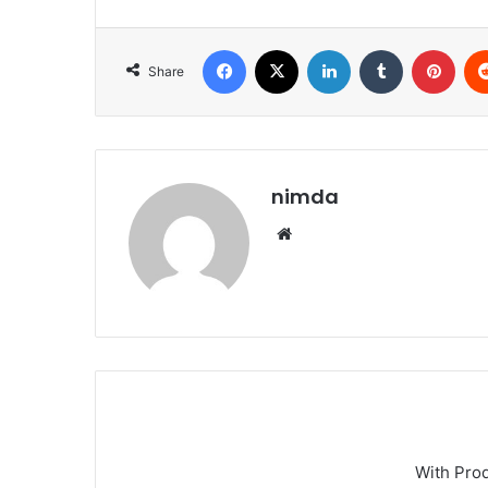
Facebook
X
LinkedIn
Tumblr
Pint
Share
nimda
Website
With Pro