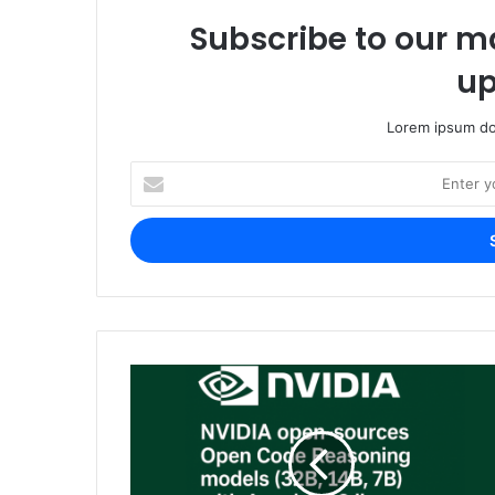
Subscribe to our ma
up
Lorem ipsum dol
Enter
your
Email
address