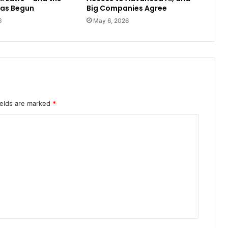
Has Begun
Big Companies Agree
6
May 6, 2026
ields are marked
*