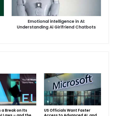
Emotional intelligence in AI:
Understanding Ai Girlfriend Chatbots
 a Break on Its
US Officials Want Faster
I Laws – and the
Access to Advanced AI, and