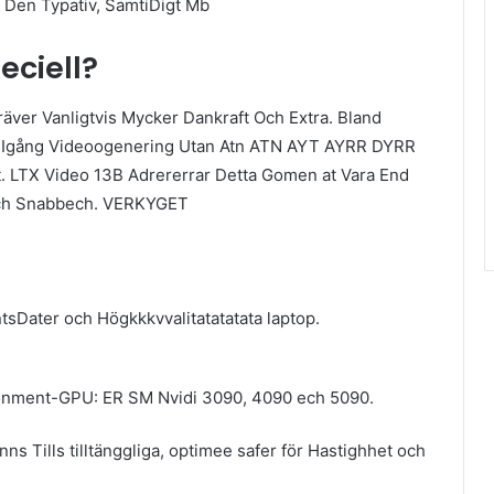
 Den Typativ, SamtiDigt Mb
eciell?
äver Vanligtvis Mycker Dankraft Och Extra. Bland
. Igång Videoogenering Utan Atn ATN AYT AYRR DYRR
 LTX Video 13B Adrererrar Detta Gomen at Vara End
 Och Snabbech. VERKYGET
sDater och Högkkkvvalitatatatata laptop.
konment-GPU: ER SM Nvidi 3090, 4090 ech 5090.
s Tills tilltänggliga, optimee safer för Hastighhet och