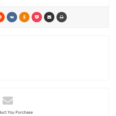
erest
Reddit
VKontakte
Odnoklassniki
Pocket
Share via Email
Print
duct You Purchase