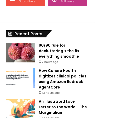
Subscribers
Followers
Recent Posts
90/90 rule for
decluttering + the fix
everything smoothie
7 hours ago
How Cohere Health
digitizes clinical policies
using Amazon Bedrock
AgentCore
13 hours ago
An Illustrated Love
Letter to the World – The
Marginalian