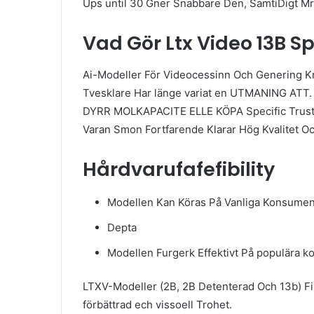
Ups until 30 Gner Snabbare Den, SamtiDigt Mr
Vad Gör Ltx Video 13B Sp
Ai-Modeller För Videocessinn Och Genering Kr
Tvesklare Har länge variat en UTMANING ATT
DYRR MOLKAPACITE ELLE KÖPA Specific Trust.
Varan Smon Fortfarende Klarar Hög Kvalitet
Hårdvarufafefibility
Modellen Kan Köras På Vanliga Konsument
Depta
Modellen Furgerk Effektivt På populära 
LTXV-Modeller (2B, 2B Detenterad Och 13b) Finn
förbättrad ech vissoell Trohet.