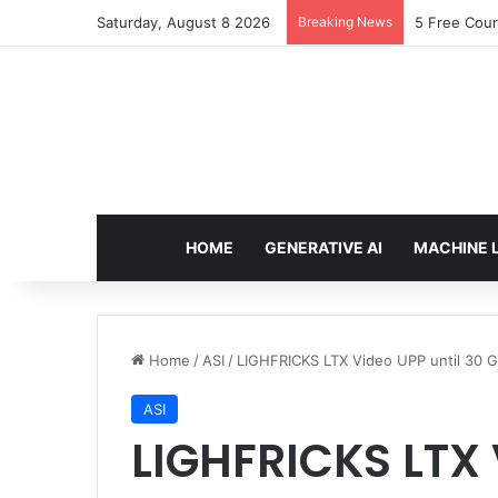
Saturday, August 8 2026
Breaking News
5 Free Cour
HOME
GENERATIVE AI
MACHINE 
Home
/
ASI
/
LIGHFRICKS LTX Video UPP until 30 G
ASI
LIGHFRICKS LTX 