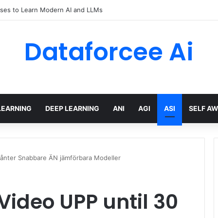
ses to Learn Modern AI and LLMs
Dataforcee Ai
LEARNING
DEEP LEARNING
ANI
AGI
ASI
SELF A
ånter Snabbare ÄN jämförbara Modeller
Video UPP until 30