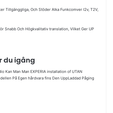
ker Tillgänggliga, Och Stöder Alka Funkcomver I2v, T2V,
För Snabb Och Högkvalitativ translation, Vilket Ger UP
r du igång
Studio Kan Man Man EXPERIA installation of UTAN
Modellen På Egen hårdvara fins Den UppLaddad Påging