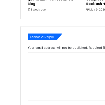
Blog
Backlash 
1 week ago
May 9, 202
Leave a Reply
Your email address will not be published.
Required f
C
o
m
m
e
n
t