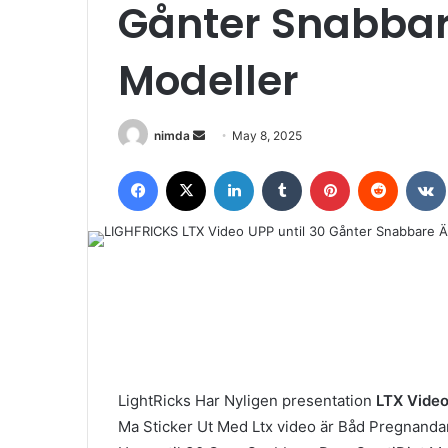
Gånter Snabbar
Modeller
Send
nimda
May 8, 2025
an
Facebook
X
LinkedIn
Tumblr
Pinterest
Reddit
email
LightRicks Har Nyligen presentation
LTX Video
Ma Sticker Ut Med Ltx video är Båd Pregnand