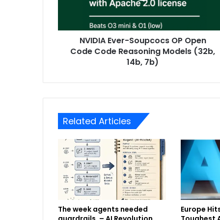
NVIDIA Ever-Soupcocs OP Open
Code Code Reasoning Models (32b,
14b, 7b)
Related Articles
The week agents needed
Europe Hits
guardrails. – AI Revolution
Toughest A