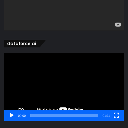
dataforce ai
Video
Player
00:00
01:11