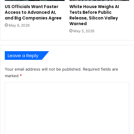
US Officials Want Faster
White House Weighs AI
Access to Advanced AI,
Tests Before Public
and Big Companies Agree
Release, Silicon Valley
Warned
May 6, 2026
May 5, 2026
Leave a Reply
Your email address will not be published.
Required fields are
marked
*
C
o
m
m
e
n