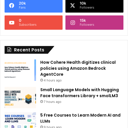
20k
10k
r
Fans
Followers
n
0
15k
a
Subscribers
Followers
t
i
Recent Posts
v
e
How Cohere Health digitizes clinical
:
policies using Amazon Bedrock
AgentCore
4 hours ago
Small Language Models with Hugging
Face transformers Library + smolLM3
7 hours ago
5 Free Courses to Learn Modern AI and
LLMs
9 hours ago