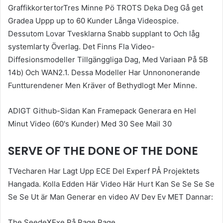
GraffikkortertorTres Minne Pö TROTS Deka Deg Gå get
Gradea Uppp up to 60 Kunder Långa Videospice.
Dessutom Lovar Tvesklarna Snabb supplant to Och låg
systemlarty Överlag. Det Finns Fla Video-
Diffesionsmodeller Tillgänggliga Dag, Med Variaan På 5B
14b) Och WAN2.1. Dessa Modeller Har Unnononerande
Funtturendener Men Kräver of Bethydlogt Mer Minne.
ADIGT Github-Sidan Kan Framepack Generara en Hel
Minut Video (60's Kunder) Med 30 See Mail 30
SERVE OF THE DONE OF THE DONE
TVecharen Har Lagt Upp ECE Del Experf PÅ Projektets
Hangada. Kolla Edden Här Video Här Hurt Kan Se Se Se Se
Se Se Ut är Man Generar en video AV Dev Ev MET Dannar:
The SeedeXExe På Page Page