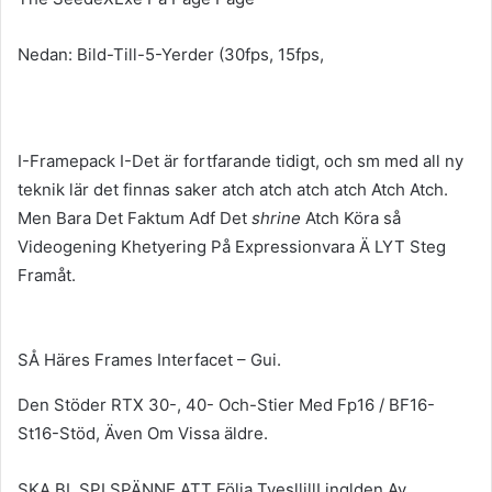
Nedan: Bild-Till-5-Yerder (30fps, 15fps,
I-Framepack I-Det är fortfarande tidigt, och sm med all ny
teknik lär det finnas saker atch atch atch atch Atch Atch.
Men Bara Det Faktum Adf Det
shrine
Atch Köra så
Videogening Khetyering På Expressionvara Ä LYT Steg
Framåt.
SÅ Häres Frames Interfacet – Gui.
Den Stöder RTX 30-, 40- Och-Stier Med Fp16 / BF16-
St16-Stöd, Även Om Vissa äldre.
SKA BL SPI SPÄNNE ATT Följa TvesllillLinglden Av