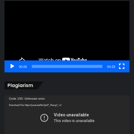
Video
Player
00:00
04:33
Plagiarism
Video
Code 150: Unknown error.
Player
Download File: https://youtu.be/0mQwP_Ybucg?_=2