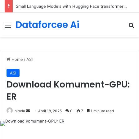
5 Free Courses to Learn Modern AI and LLMs
Dataforcee Ai
Menu
Se
Home
/
ASI
ASI
Download Komument-GPU:
ER
Send
nimda
April 18, 2025
0
7
1 minute read
an
email