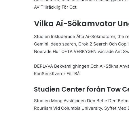
AV Tillräcklig För Oct.
Vilka Ai-Sökamvotor Un
Studien Inkluderade Ätta Ai-Sökmotorer, the reb
Gemini, deep search, Grok-2 Search Och Copil
Noerade Hur OFTA VERKYGEN väcrade Ant Sva
DEPLVVA Bekvämlighingen Och Ai-Sökna Anvä
KonSeckKverer För Bå
Studien Center forån Tow Ce
Studien Mong Avslöjaden Den Betle Den Betma
Rourlism Vid Columbia University. Syftet Med