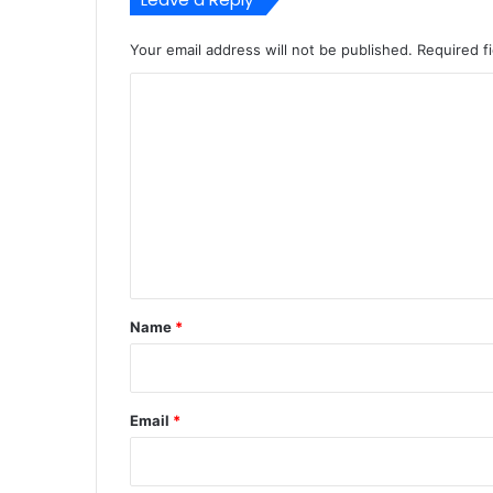
Your email address will not be published.
Required f
C
o
m
m
e
n
t
*
Name
*
Email
*