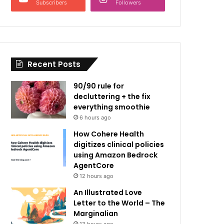
Subscribers
Followers
Recent Posts
90/90 rule for
decluttering + the fix
everything smoothie
6 hours ago
How Cohere Health
digitizes clinical policies
using Amazon Bedrock
AgentCore
12 hours ago
An Illustrated Love
Letter to the World – The
Marginalian