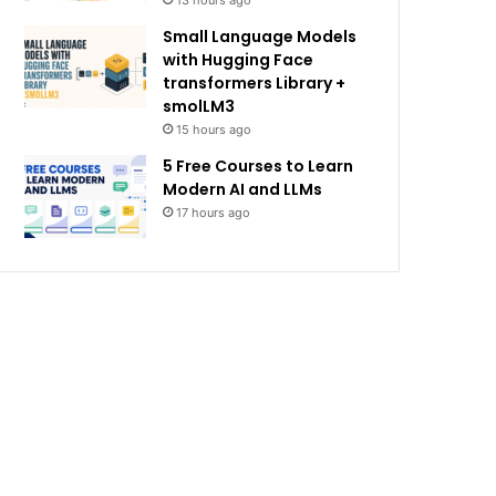
13 hours ago
Small Language Models
with Hugging Face
transformers Library +
smolLM3
15 hours ago
5 Free Courses to Learn
Modern AI and LLMs
17 hours ago