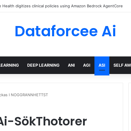
Health digitizes clinical policies using Amazon Bedrock AgentCore
Dataforcee Ai
LEARNING
DEEP LEARNING
ANI
AGI
ASI
SELF A
slyckas I NOGGRANNHETTST
 Ai-SökThotorer