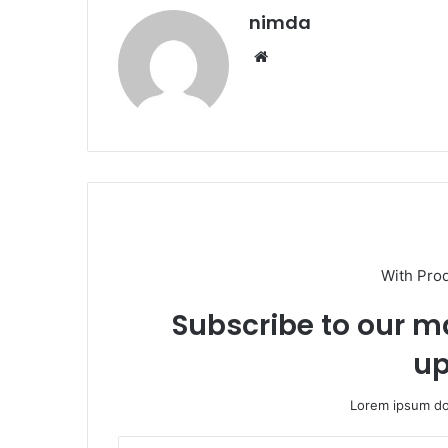
nimda
Website
With Pro
Subscribe to our ma
up
Lorem ipsum dol
Enter