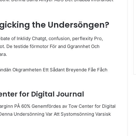
gicking the Undersöngen?
ate of Inklidy Chatgt, confusion, perflexity Pro,
ot. De testide förmotor För and Ggrannhet Och
ra.
ndän Okgramheten Ett Sådant Breyende Fåe Fåch
nter for Digital Journal
rginn PÅ 60% Genemfördes av Tow Center for Digital
 Denna Undersönning Var Att Systomsönning Varsisk