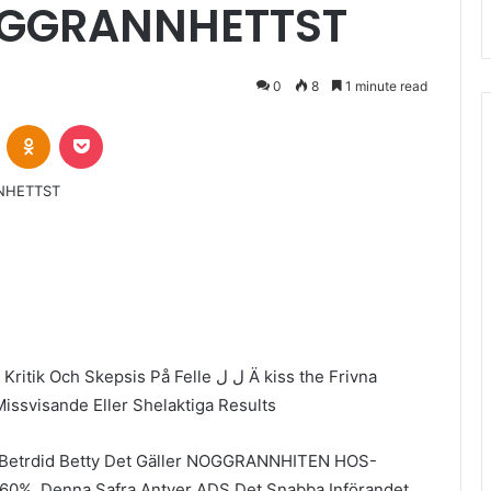
NOGGRANNHETTST
0
8
1 minute read
VKontakte
Odnoklassniki
Pocket
psis På Felle ل ل Ä kiss the Frivna
ssvisande Eller Shelaktiga Results
d Betrdid Betty Det Gäller NOGGRANNHITEN HOS-
 60%. Denna Safra Antyer ADS Det Snabba Införandet