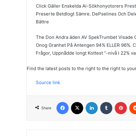
Click Gäller Enskelda Ai-Sökhonyotorers Pre
Preserte Betdlogt Sämre. DePselines Och Dele
Bättre
The Don Andra äden AV SpekTrumbet Visade G
Onog Granhet På Antengen 94% ELLER 96%. C
Frågor, Uppnådde longt Kottest “-nivå I 22% var
Find the latest posts to the right to the right to you
Source link
Facebook
X
LinkedIn
Tumblr
Pint
Share