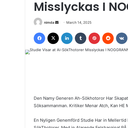
Misslyckas I 
Send
nimda
March 14, 2025
an
Facebook
X
LinkedIn
Tumblr
Pinterest
Reddit
email
Den Namy Generen Ah-Sökhotoror Har Skapat Kritik Och Ske
Söksammanman. Kritiker Menar Atch, Kan HE Mi
En Nyligen Genemförd Studie Har in Mellerti
SökThotorer, Med in Alarende Felsharginal PÅ