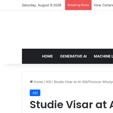
Saturday, August 8 2026
Breaking News
How Cohere 
HOME
GENERATIVE AI
MACHINE 
Home
/
ASI
/
Studie Visar at Ai-SökThotorer Mis
ASI
Studie Visar at