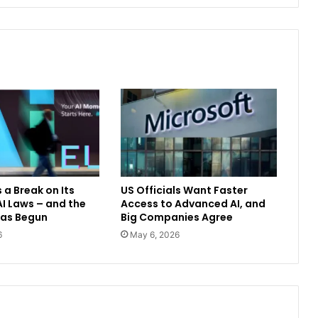
 a Break on Its
US Officials Want Faster
I Laws – and the
Access to Advanced AI, and
Has Begun
Big Companies Agree
6
May 6, 2026