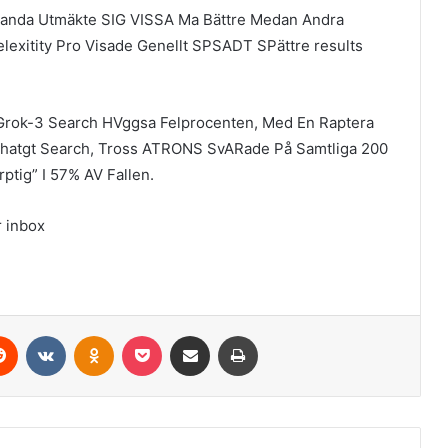
standa Utmäkte SIG VISSA Ma Bättre Medan Andra
lexitity Pro Visade Genellt SPSADT SPättre results
rok-3 Search HVggsa Felprocenten, Med En Raptera
hatgt Search, Tross ATRONS SvARade På Samtliga 200
ptig” I 57% AV Fallen.
r inbox
erest
Reddit
VKontakte
Odnoklassniki
Pocket
Share via Email
Print