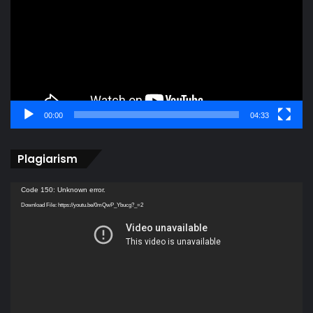
00:00
04:33
Plagiarism
Video
Code 150: Unknown error.
Player
Download File: https://youtu.be/0mQwP_Ybucg?_=2