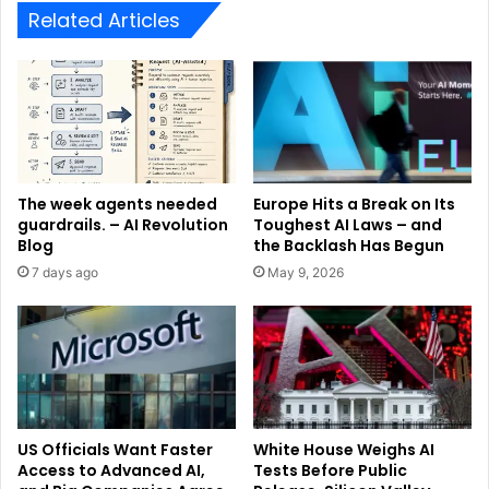
Related Articles
The week agents needed
Europe Hits a Break on Its
guardrails. – AI Revolution
Toughest AI Laws – and
Blog
the Backlash Has Begun
7 days ago
May 9, 2026
US Officials Want Faster
White House Weighs AI
Access to Advanced AI,
Tests Before Public