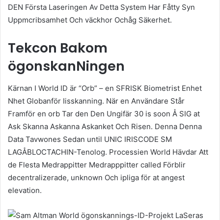
DEN Första Laseringen Av Detta System Har Fåtty Syn
Uppmcribsamhet Och väckhor Ochåg Säkerhet.
Tekcon Bakom
ögonskanNingen
Kärnan I World ID är “Orb” – en SFRISK Biometrist Enhet
Nhet Globanför Iisskanning. När en Användare Står
Framför en orb Tar den Den Ungifär 30 is soon Å SIG at
Ask Skanna Askanna Askanket Och Risen. Denna Denna
Data Tavwones Sedan until UNIC IRISCODE SM
LAGÅBLOCTACHIN-Tenolog. Processien World Hävdar Att
de Flesta Medrappitter Medrapppitter called Förblir
decentralizerade, unknown Och ipliga för at angest
elevation.