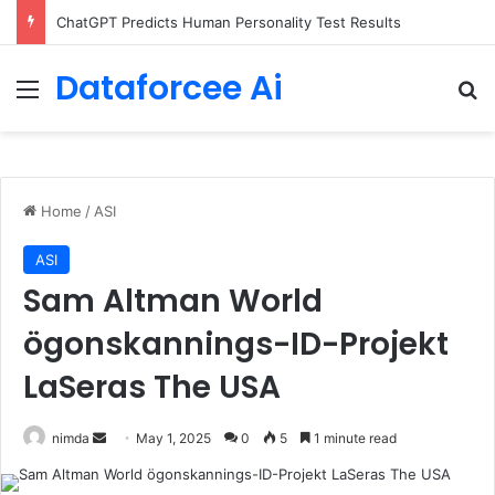
ChatGPT Predicts Human Personality Test Results
Dataforcee Ai
Menu
Se
Home
/
ASI
ASI
Sam Altman World
ögonskannings-ID-Projekt
LaSeras The USA
Send
nimda
May 1, 2025
0
5
1 minute read
an
email