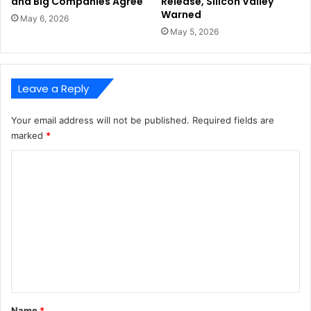
and Big Companies Agree
Release, Silicon Valley
Warned
May 6, 2026
May 5, 2026
Leave a Reply
Your email address will not be published.
Required fields are
marked
*
C
o
m
m
e
n
t
*
Name
*