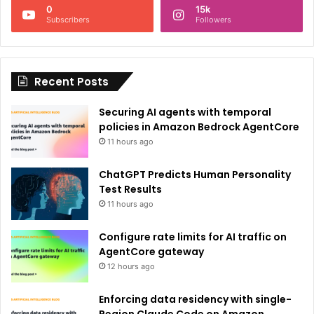
0
15k
a
Subscribers
Followers
t
i
Recent Posts
v
e
Securing AI agents with temporal
:
policies in Amazon Bedrock AgentCore
11 hours ago
ChatGPT Predicts Human Personality
Test Results
11 hours ago
Configure rate limits for AI traffic on
AgentCore gateway
12 hours ago
Enforcing data residency with single-
Region Claude Code on Amazon