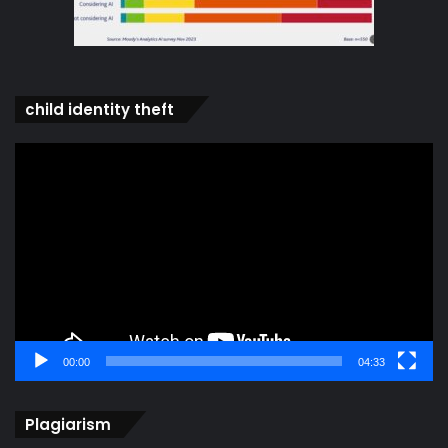
child identity theft
Video
Player
00:00
04:33
Plagiarism