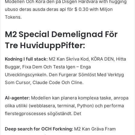
Modellen Och Köra den på Disgen Hårdvara with hugging
ubuso deras ausda deras api för $ 0.30 with Miljon
Tokens.
M2 Special Demelignad För
Tre HuviduppPifter:
Kodning I full stack:
M2 Kan Skriva Kod, KÖRA DEN, Hitta
Buggar, Fixa Dem Och Testa Igen – Enga
Utvecklingscynkeln. Den Furgerar Sömlöst Med Verktyg
Som Cursor, Claude Code Och Cline.
AI-agenter:
Modellen kan planera komplexa taske, anropa
olika utiliki (webblasera, terminal, Python) och performa
flerstegproscesses sögöständt. Det
Deep search for OCH Forkning:
M2 Kan Gräva Fram