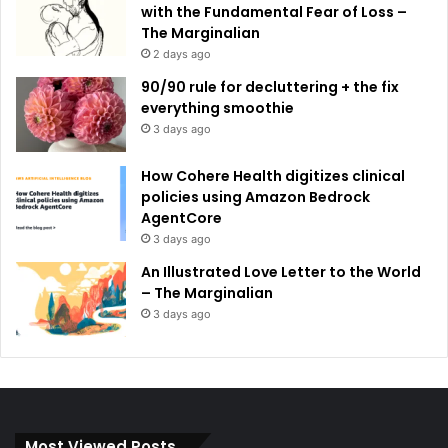
with the Fundamental Fear of Loss –
The Marginalian
2 days ago
90/90 rule for decluttering + the fix
everything smoothie
3 days ago
How Cohere Health digitizes clinical
policies using Amazon Bedrock
AgentCore
3 days ago
An Illustrated Love Letter to the World
– The Marginalian
3 days ago
Most Viewed Posts