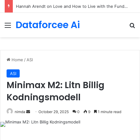
90/90 rule for decluttering + the fix everything smoothie
Dataforcee Ai
Menu
Se
Home
/
ASI
ASI
Minimax M2: Litn Billig
Kodningsmodell
Send
nimda
October 29, 2025
0
9
1 minute read
an
email