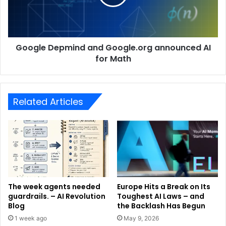
Google Depmind and Google.org announced AI
for Math
Related Articles
The week agents needed
Europe Hits a Break on Its
guardrails. – AI Revolution
Toughest AI Laws – and
Blog
the Backlash Has Begun
1 week ago
May 9, 2026