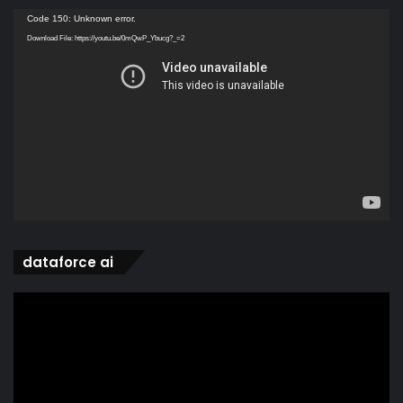
Video
Code 150: Unknown error.
Player
Download File: https://youtu.be/0mQwP_Ybucg?_=2
dataforce ai
Video
Player