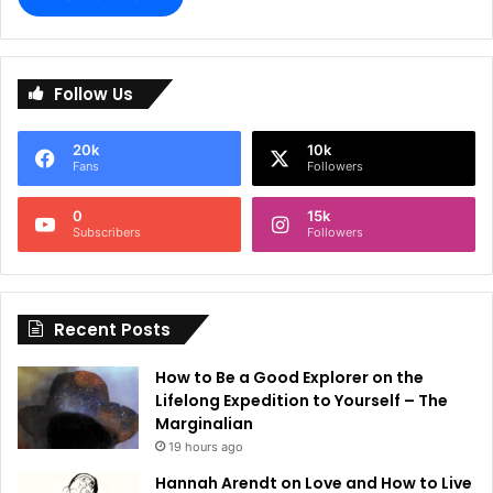
A
l
Follow Us
t
e
20k
10k
r
Fans
Followers
n
0
15k
a
Subscribers
Followers
t
i
Recent Posts
v
e
How to Be a Good Explorer on the
:
Lifelong Expedition to Yourself – The
Marginalian
19 hours ago
Hannah Arendt on Love and How to Live