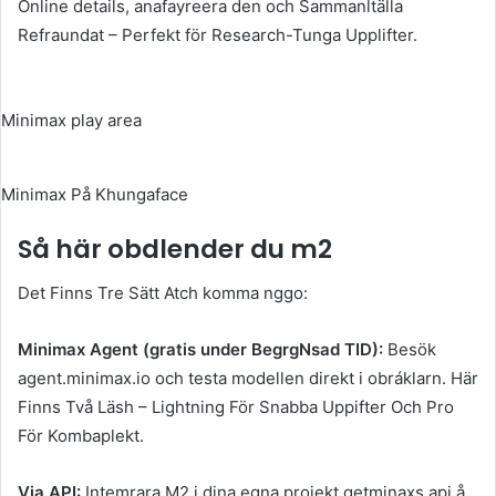
Online details, anafayreera den och Sammanltälla
Refraundat – Perfekt för Research-Tunga Upplifter.
Minimax play area
Minimax På Khungaface
Så här obdlender du m2
Det Finns Tre Sätt Atch komma nggo:
Minimax Agent (gratis under BegrgNsad TID):
Besök
agent.minimax.io och testa modellen direkt i obráklarn. Här
Finns Två Läsh – Lightning För Snabba Uppifter Och Pro
För Kombaplekt.
Via API:
Intemrara M2 i dina egna projekt getminaxs api å