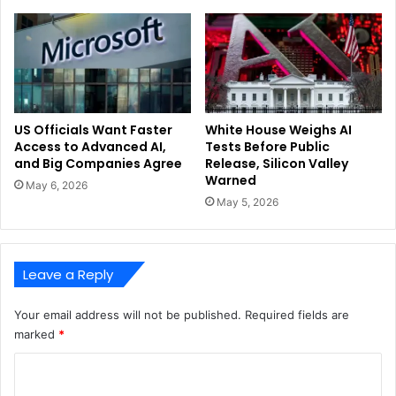
US Officials Want Faster
White House Weighs AI
Access to Advanced AI,
Tests Before Public
and Big Companies Agree
Release, Silicon Valley
Warned
May 6, 2026
May 5, 2026
Leave a Reply
Your email address will not be published.
Required fields are
marked
*
C
o