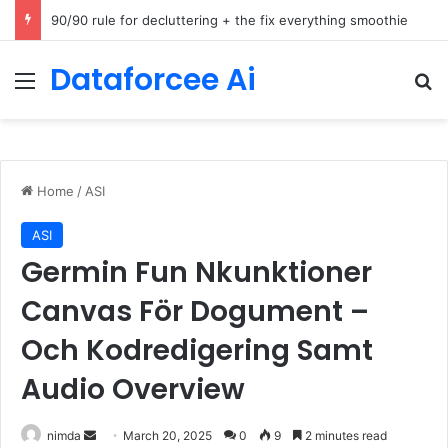
How Cohere Health digitizes clinical policies using Amazon Bedrock AgentCore
Dataforcee Ai
Menu
Se
Home
/
ASI
ASI
Germin Fun Nkunktioner
Canvas För Dogument –
Och Kodredigering Samt
Audio Overview
Send
nimda
March 20, 2025
0
9
2 minutes read