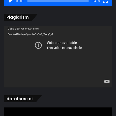
00:00
04:33
Plagiarism
Video
Code 150: Unknown error.
Player
Download File: https://youtu.be/0mQwP_Ybucg?_=2
dataforce ai
Video
Player