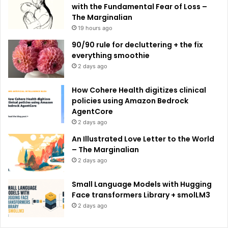
:
with the Fundamental Fear of Loss –
The Marginalian
19 hours ago
90/90 rule for decluttering + the fix
everything smoothie
2 days ago
How Cohere Health digitizes clinical
policies using Amazon Bedrock
AgentCore
2 days ago
An Illustrated Love Letter to the World
– The Marginalian
2 days ago
Small Language Models with Hugging
Face transformers Library + smolLM3
2 days ago