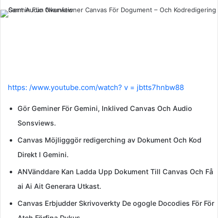
an
email
https: /www.youtube.com/watch? v = jbtts7hnbw88
Gör Geminer För Gemini, Inklived Canvas Och Audio
Sonsviews.
Canvas Möjligggör redigerching av Dokument Och Kod
Direkt I Gemini.
ANVänddare Kan Ladda Upp Dokument Till Canvas Och Få
ai Ai Ait Generara Utkast.
Canvas Erbjudder Skrivoverkty De ogogle Docodies För För
Atch Förfina Dykus.