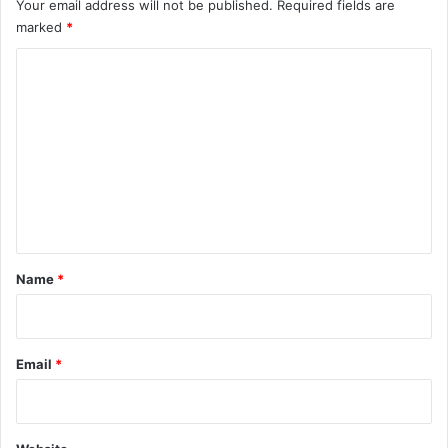
Your email address will not be published.
Required fields are
marked
*
C
o
m
m
e
n
t
*
Name
*
Email
*