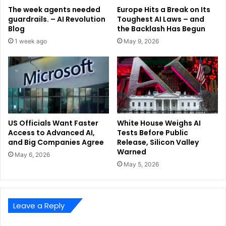
The week agents needed
Europe Hits a Break on Its
guardrails. – AI Revolution
Toughest AI Laws – and
Blog
the Backlash Has Begun
1 week ago
May 9, 2026
US Officials Want Faster
White House Weighs AI
Access to Advanced AI,
Tests Before Public
and Big Companies Agree
Release, Silicon Valley
Warned
May 6, 2026
May 5, 2026
Leave a Reply