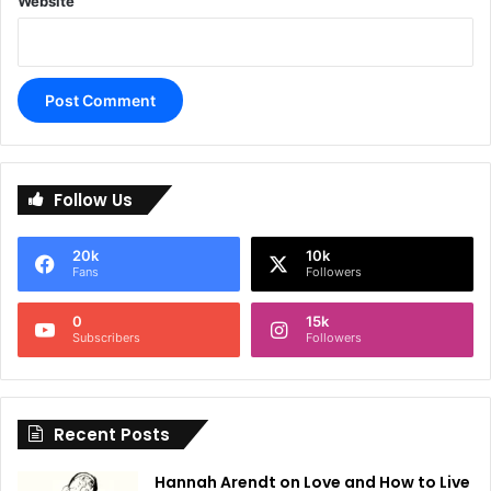
Website
A
l
Follow Us
t
e
20k
10k
r
Fans
Followers
n
0
15k
a
Subscribers
Followers
t
i
Recent Posts
v
e
Hannah Arendt on Love and How to Live