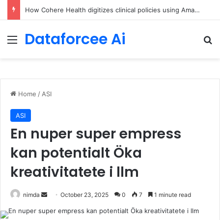
How Cohere Health digitizes clinical policies using Amazon Bedrock AgentCore
Dataforcee Ai
Menu
Se
Home
/
ASI
ASI
En nuper super empress
kan potentialt Öka
kreativitatete i llm
Send
nimda
October 23, 2025
0
7
1 minute read
an
email