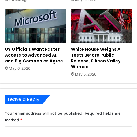
US Officials Want Faster
White House Weighs AI
Access to Advanced AI,
Tests Before Public
and Big Companies Agree
Release, Silicon Valley
Warned
May 6, 2026
May 5, 2026
Leave a Reply
Your email address will not be published.
Required fields are
marked
*
C