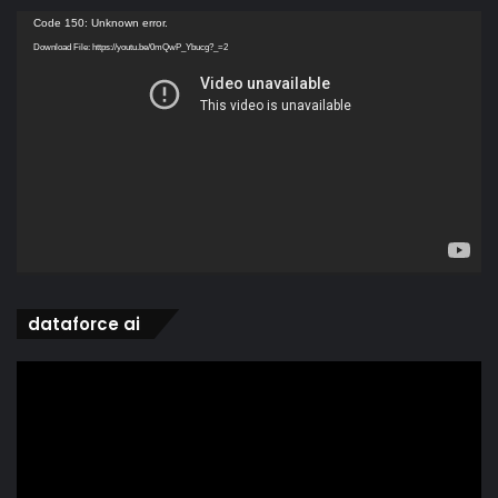
Video
Code 150: Unknown error.
Player
Download File: https://youtu.be/0mQwP_Ybucg?_=2
dataforce ai
Video
Player