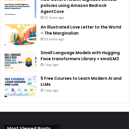
policies using Amazon Bedrock
AgentCore
22 hours ago
An Illustrated Love Letter to the World
– The Marginalian
23 hours ago
Small Language Models with Hugging
Face transformers Library + smolLM3
1 day ago
5 Free Courses to Learn Modern AI and
LLMs
1 day ago
Most Viewed Posts