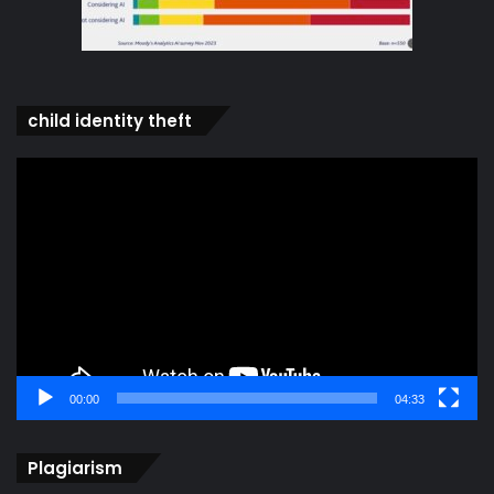
child identity theft
Video
Player
00:00
04:33
Plagiarism