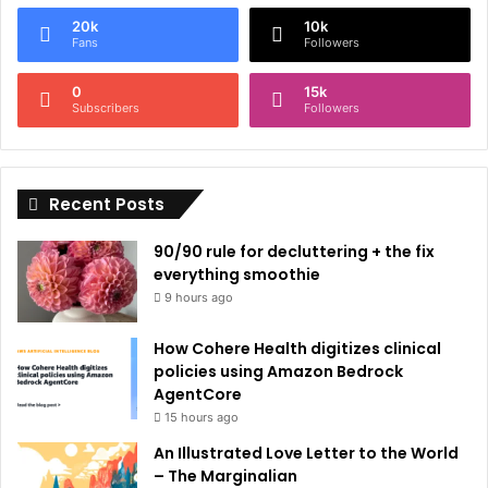
e
20k
10k
r
Fans
Followers
n
0
15k
a
Subscribers
Followers
t
i
Recent Posts
v
e
90/90 rule for decluttering + the fix
:
everything smoothie
9 hours ago
How Cohere Health digitizes clinical
policies using Amazon Bedrock
AgentCore
15 hours ago
An Illustrated Love Letter to the World
– The Marginalian