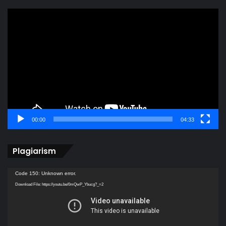
Video
Player
00:00
04:33
Plagiarism
Video
Code 150: Unknown error.
Player
Download File: https://youtu.be/0mQwP_Ybucg?_=2