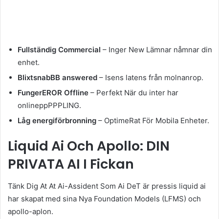
Fullständig Commercial
– Inger New Lämnar nåmnar din
enhet.
BlixtsnabBB answered
– Isens latens från molnanrop.
FungerEROR Offline
– Perfekt När du inter har
onlineppPPPLING.
Låg energiförbronning
– OptimeRat För Mobila Enheter.
Liquid Ai Och Apollo: DIN
PRIVATA AI I Fickan
Tänk Dig At At Ai-Assident Som Ai DeT är pressis liquid ai
har skapat med sina Nya Foundation Models (LFMS) och
apollo-aplon.