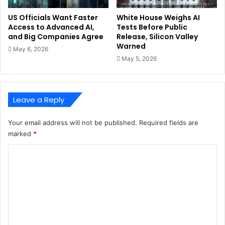
US Officials Want Faster
White House Weighs AI
Access to Advanced AI,
Tests Before Public
and Big Companies Agree
Release, Silicon Valley
Warned
May 6, 2026
May 5, 2026
Leave a Reply
Your email address will not be published.
Required fields are
marked
*
C
o
m
m
e