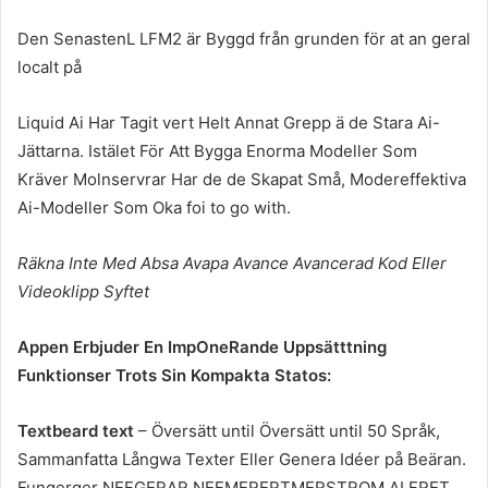
Den SenastenL LFM2 är Byggd från grunden för at an geral
localt på
Liquid Ai Har Tagit vert Helt Annat Grepp ä de Stara Ai-
Jättarna. Istälet För Att Bygga Enorma Modeller Som
Kräver Molnservrar Har de de Skapat Små, Modereffektiva
Ai-Modeller Som Oka foi to go with.
Räkna Inte Med Absa Avapa Avance Avancerad Kod Eller
Videoklipp Syftet
Appen Erbjuder En ImpOneRande Uppsätttning
Funktionser Trots Sin Kompakta Statos:
Textbeard text
– Översätt until Översätt until 50 Språk,
Sammanfatta Långwa Texter Eller Genera Idéer på Beäran.
Fungerger NEFGERAR NEFMERERTMERSTROM ALFRET