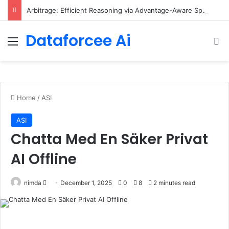
Arbitrage: Efficient Reasoning via Advantage-Aware Speculation
Dataforcee Ai
Menu
Se
Home
/
ASI
ASI
Chatta Med En Säker Privat
AI Offline
Send
nimda
December 1, 2025
0
8
2 minutes read
an
email