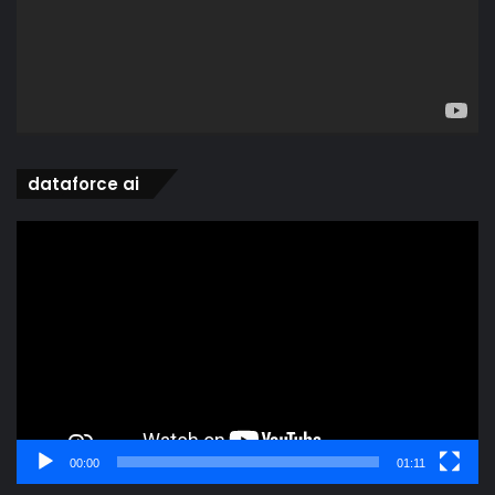
dataforce ai
Video
Player
00:00
01:11